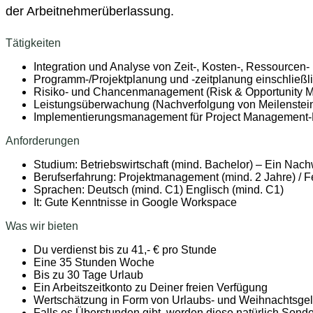
der Arbeitnehmerüberlassung.
Tätigkeiten
Integration und Analyse von Zeit-, Kosten-, Ressourcen-
Programm-/Projektplanung und -zeitplanung einschließli
Risiko- und Chancenmanagement (Risk & Opportunity
Leistungsüberwachung (Nachverfolgung von Meilenstein
Implementierungsmanagement für Project Management
Anforderungen
Studium: Betriebswirtschaft (mind. Bachelor) – Ein Nac
Berufserfahrung: Projektmanagement (mind. 2 Jahre) / F
Sprachen: Deutsch (mind. C1) Englisch (mind. C1)
It: Gute Kenntnisse in Google Workspace
Was wir bieten
Du verdienst bis zu 41,- € pro Stunde
Eine 35 Stunden Woche
Bis zu 30 Tage Urlaub
Ein Arbeitszeitkonto zu Deiner freien Verfügung
Wertschätzung in Form von Urlaubs- und Weihnachtsge
Falls es Überstunden gibt, werden diese natürlich Sond