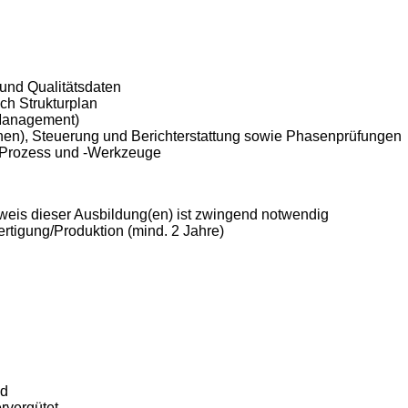
 und Qualitätsdaten
ch Strukturplan
 Management)
en), Steuerung und Berichterstattung sowie Phasenprüfungen
-Prozess und -Werkzeuge
hweis dieser Ausbildung(en) ist zwingend notwendig
ertigung/Produktion (mind. 2 Jahre)
ld
ervergütet